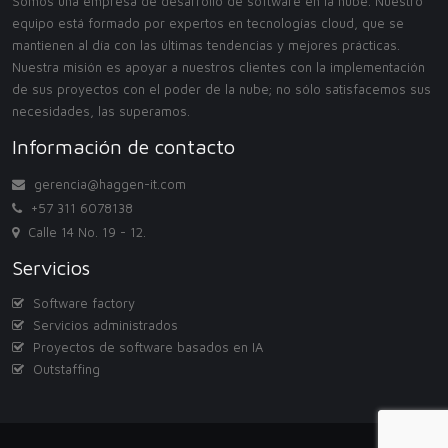
Somos una empresa de desarrollo de software en la nube. Nuestro
equipo está formado por expertos en tecnologías cloud, que se
mantienen al día con las últimas tendencias y mejores prácticas.
Nuestra misión es apoyar a nuestros clientes con la implementación
de sus proyectos con el poder de la nube; no sólo satisfacemos sus
necesidades, las superamos.
Información de contacto
gerencia@haggen-it.com
+57 311 6078138
Calle 14 No. 19 - 12.
Servicios
Software factory
Servicios administrados
Proyectos de software basados en IA
Outstaffing